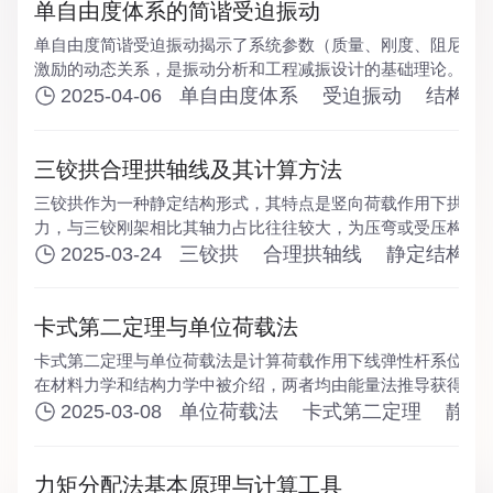
单自由度体系的简谐受迫振动
单自由度简谐受迫振动揭示了系统参数（质量、刚度、阻尼）
激励的动态关系，是振动分析和工程减振设计的基础理论。需
握无阻尼系统的稳态响应计算方法，同时了解阻尼对受迫振动
2025-04-06
单自由度体系
受迫振动
结构动
响。
三铰拱合理拱轴线及其计算方法
三铰拱作为一种静定结构形式，其特点是竖向荷载作用下拱趾
力，与三铰刚架相比其轴力占比往往较大，为压弯或受压构件
载作用下，通过拱轴线的合理布置可使拱处于纯压受力状态，
2025-03-24
三铰拱
合理拱轴线
静定结构内
等脆性材料的使用。
卡式第二定理与单位荷载法
卡式第二定理与单位荷载法是计算荷载作用下线弹性杆系位移
在材料力学和结构力学中被介绍，两者均由能量法推导获得，
式第二定理由于是先积分后求导，所以数学运算上比单位荷载
2025-03-08
单位荷载法
卡式第二定理
静定
力矩分配法基本原理与计算工具