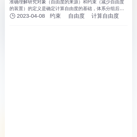
准确理解研究对象（自由度的来源）和约束（减少自由度
的装置）的定义是确定计算自由度的基础，体系分组后需
要判断约束组的约束是否满足约束定义；采用“研究对象拆
2023-04-08
约束
自由度
计算自由度
除法”可轻松确定约束组的总单刚结点数和总单铰结点数
数。