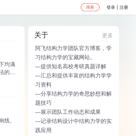
登录
注册
关于
更多
阿飞结构力学团队
官方博客，学
习结构力学的宝藏网站。
下均满
—
提供知名高校考研真题详解
法的基
—
汇总和提供丰富的结构力学学
习资料
—
分享结构力学的奇思妙想和解
题技巧
—
展示团队工作动态和成果
响线、
—
记录结构设计中结构力学的实
践应用