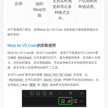
支持实时预
户试用和简
应用
础的
览和导出多
单地试用。
Marp功
种格式文
能
件。
对于普通用户来说，使用Marp for VS Code 无疑是最方便快捷直观且功
能丰富的。
Marp for VS Code
的安装使用
Marp for VS Code是一款VS Code插件，使用户可直接在VS Code中通
过编辑
​文件来编写幻灯片。最为便捷和简单，但功能十分强
Markdown
大，支持实时预览、语法智能感知、导出多种格式文件和使用丰富的主
题，是非开发人员使用Marp的不二之选。
在VS Code扩展市场中搜索
​并安装。在
Marp for VS Code
​文件头部进行
​声明即可自动启动Marp，点
Markdown
marp: true
击界面右上角的
​和
​按钮即可实现对应操作。
预览
导出