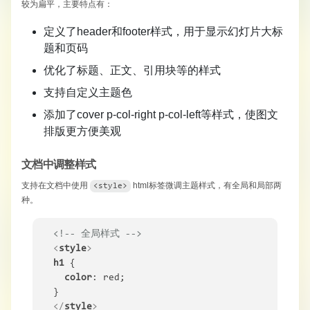
较为扁平，主要特点有：
定义了
header
​和
footer
​样式，用于显示幻灯片大标
题和页码
优化了标题、正文、引用块等的样式
支持自定义主题色
添加了
cover
​
p-col-right
​
p-col-left
​等样式，使图文
排版更方便美观
文档中调整样式
支持在文档中使用
​html标签微调主题样式，有全局和局部两
<style>
种。
<!-- 全局样式 -->
<
style
>
h1
 {

color
: red;

</
style
>