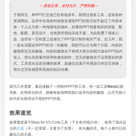
—原创文章，未经允许，严禁转载—
于我而言，和PPT打交道已经有很多年。我用过很多工具，还有各种
资源网站。近些年在很多时候愈发感觉PPT的形式似乎超过了内容本
身，个人认为有一种海报化的倾向，好看的PPT就要有好的排版、配
色、配图，甚至设计，当然曾经我也乐此不疲，为此耗费了很多心
血，这些在一定程度上也催生了PPT设计制作相关产业。近几年，我
一直在试图追求PPT的另一些极致，我想可以分为两个方面：内容的
极致和交互的极致。内容的极致在于将绝大部分的精力放在PPT的内
容上，突出高质量内容和快速化制作；交互的极致在于运用更好的形
式、工具优化信息传播的效果，超越仅仅基于外观设计的交互体验，
突出交互性感受和高效的知识传播。
因为工作需要，最近接触了一些制作PPT的工具，有一款工具
Marp
比较
亮眼，应用得当的话，能够有效地帮助我们追求内容的极致，以尽可能小
的代价去获得还不错的PPT外观。
效果速览
效果预览基于Marp for VS Code工具（下文有详细介绍），使用了我自定
义的
主题
（不一定美观，主要为了实用），有兴趣的话，每个人都可以创
建自己的主题。