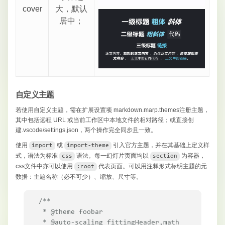
cover
大，默认
居中；
自定义主题
若使用自定义主题，需在扩展设置项 markdown.marp.themes注册主题，
其中包括远程 URL 或当前工作区中本地文件的相对路径；或直接创
建.vscode/settings.json，两个操作完全同步且一致。
使用
​或
​引入官方主题，并在其基础上定义样
import
import-theme
式，语法为标准
​语法。每一幻灯片页面均以
​为容器，
css
section
css文件中亦可以使用
​代表页面。可以用注释形式标明主题的元
:root
数据：主题名称（必不可少）、缩放、尺寸等。
/**

 * @theme foobar

 * @auto-scaling fittingHeader,math
