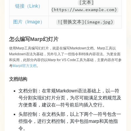
[文本]
链接（Link）
(https://www.example.com)
图片（Image）
![替换文本](image.jpg)
怎么编写Marp幻灯片
使用Marp工具编写幻灯片，就是在编写Markdown文档。Marp工具以
Markdown语法为基础，另外引入了一些指令和特殊内容语法。为更全面
和实用，此部分内容仍以Marp for VS Code工具为基础，主要内容亦可参
考
Marpit官方文档
。
文档结构
文档分割：在常规Markdown语法基础上，以
---
​符
号分割实现幻灯片分页，为尽可能满足文档规范及
方便查看，建议在
---
​符号前后均插入空行。
头部控制：在文档头部，以上下两个
---
​符号包含一
些指令，进行文档控制，其中包括
marp
​和其他指
令。