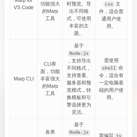
Marp for
功能强大
时预览、导
​文
css
VS Code
的Marp
出不同格
件，适合普
工具
式，可使用
通用户使
丰富的主
用。
题。
基于
Node.js
需使用
，支持导出
CLI界
​命
不同格式，
shell
面，功能
支持查看、
令，适合有
Marp CLI
丰富强大
服务器和预
一定电脑基
的Marp
览模式，转
础的用户使
工具
换模板和引
用。
擎选择更为
灵活。
基于
各类
Node.js
需编写
js