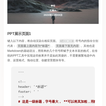
PPT展示页面1
键入以下内容，将自动渲染出相应页面。
​符号内的指令分别
<!-- -->
代表：
​、
​。其他也是
页面最上面内容为“标题”
页面最下面无内容
Markdown的基础语法，用简单的几个符号即赋予文本丰富的格式，在传
统的PPT工具中实现这些效果并不是如此简捷的，不需要频繁地选中内
容、设置格式、拖动位置、创建背景图块等等。
---

<!--

header: '
*标题*
'

footer: ' '

# 这是一级标题，字号最大， 
**可以将其加粗，用醒目的