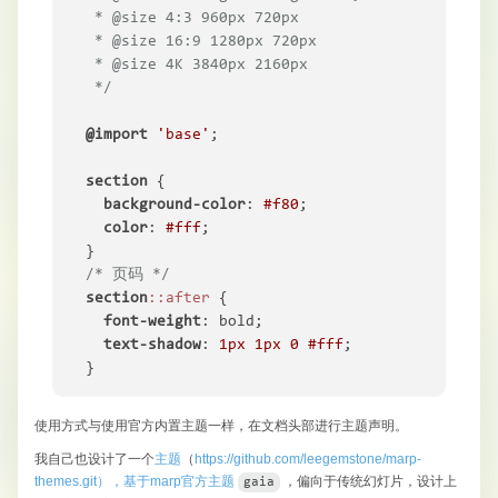
 * @size 4:3 960px 720px

 * @size 16:9 1280px 720px

 * @size 4K 3840px 2160px

 */
@import
'base'
;

section
 {

background-color
: 
#f80
;

color
: 
#fff
;

/* 页码 */
section
::after
 {

font-weight
: bold;

text-shadow
: 
1px
1px
0
#fff
;

}
使用方式与使用官方内置主题一样，在文档头部进行主题声明。
我自己也设计了一个
主题
（
https://github.com/leegemstone/marp-
themes.git），基于marp官方主题
​，偏向于传统幻灯片，设计上
gaia