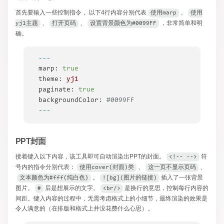
首先要输入一些控制指令， 以下4行内容分别代表
​、
使用marp
使用
​、
​、
​，非常简单和明
yj1主题
打开页码
设置背景颜色为#0099FF
确。
---
marp:
true
theme:
yj1
paginate:
true
backgroundColor:
#0099FF
---
PPT封面
接着键入以下内容，该工具即可自动渲染出PPT的封面。
​符
<!-- -->
号内的指令分别代表：
​、
​、
使用cover(封面)类
这一页不显示页码
​。
​插入了一张背景
文本颜色为#fff(纯白色)
![bg](图片的链接)
图片。
​后是想展示的文字。
​是换行的意思，控制每行内容的
#
<br/>
间距。键入内容的过程中，无需考虑格式上的小细节，最终渲染的效果是
令人满意的（在排版和格式上并没花费什么心思）。