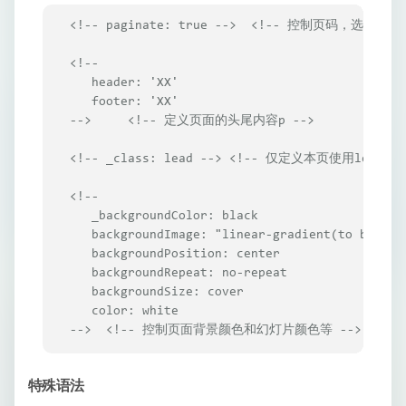
<!-- paginate: true -->
<!-- 控制页码，选项有true
<!--

   header: 'XX'

   footer: 'XX'

-->
<!-- 定义页面的头尾内容p -->
<!-- _class: lead -->
<!-- 仅定义本页使用lead类 
<!-- 

   _backgroundColor: black

   backgroundImage: "linear-gradient(to bottom,
   backgroundPosition: center

   backgroundRepeat: no-repeat

   backgroundSize: cover

   color: white

-->
<!-- 控制页面背景颜色和幻灯片颜色等 -->
特殊语法