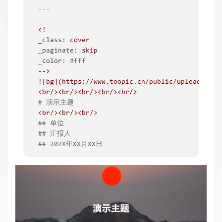
<!--
_class:
cover
_paginate:
skip
_color:
#fff
-->
![bg](https://www.toopic.cn/public/uploads/sma
<br/><br/><br/><br/><br/>
# 演示主题
<br/><br/><br/>
## 单位
## 汇报人
## 202X年XX月XX日